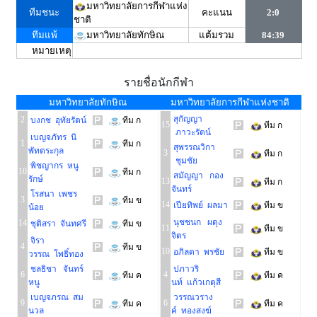
มหาวิทยาลัยการกีฬาแห่ง
ทีมชนะ
คะแนน
2:0
ชาติ
ทีมแพ้
มหาวิทยาลัยทักษิณ
แต้มรวม
84:39
หมายเหตุ
รายชื่อนักกีฬา
มหาวิทยาลัยทักษิณ
มหาวิทยาลัยการกีฬาแห่งชาติ
สุกัญญา
2
บงกช อุทัยรัตน์
ทีม ก
15
ทีม ก
ภาวะรัตน์
เบญจภัทร นิ
1
ทีม ก
สุพรรณวิกา
พัทตระกุล
3
ทีม ก
ชุมชัย
พิชญากร หนู
10
ทีม ก
สมัญญา กอง
รักษ์
13
ทีม ก
จันทร์
โรสนา เพชร
3
ทีม ข
14
เปียทิพย์ ผลมา
ทีม ข
น้อย
นุชชนก ผดุง
14
ชุติสรา จันทศรี
ทีม ข
11
ทีม ข
จิตร
จิรา
4
ทีม ข
10
อภิลดา พรชัย
ทีม ข
วรรณ โพธิ์ทอง
ชลธิชา จันทร์
ปภาวริ
6
4
ทีม ค
ทีม ค
หนู
นท์ แก้วเกตุสี
เบญจภรณ สม
วรรณวราง
9
6
ทีม ค
ทีม ค
นวล
ค์ ทองสงฆ์