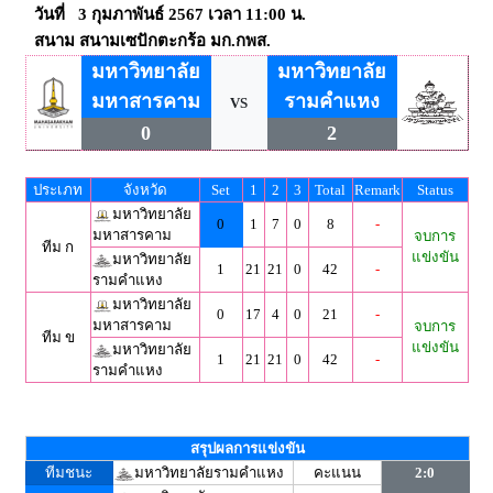
วันที่ 3 กุมภาพันธ์ 2567 เวลา 11:00 น.
สนาม สนามเซปักตะกร้อ มก.กพส.
มหาวิทยาลัย
มหาวิทยาลัย
มหาสารคาม
รามคำแหง
VS
0
2
ประเภท
จังหวัด
Set
1
2
3
Total
Remark
Status
มหาวิทยาลัย
0
1
7
0
8
-
มหาสารคาม
จบการ
ทีม ก
แข่งขัน
มหาวิทยาลัย
1
21
21
0
42
-
รามคำแหง
มหาวิทยาลัย
0
17
4
0
21
-
มหาสารคาม
จบการ
ทีม ข
แข่งขัน
มหาวิทยาลัย
1
21
21
0
42
-
รามคำแหง
สรุปผลการแข่งขัน
ทีมชนะ
มหาวิทยาลัยรามคำแหง
คะแนน
2:0