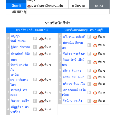
ธนบุรี
ทีมแพ้
มหาวิทยาลัยขอนแก่น
แต้มรวม
84:35
หมายเหตุ
รายชื่อนักกีฬา
มหาวิทยาลัยขอนแก่น
มหาวิทยาลัยกรุงเทพธนบุรี
กัญญา
12
ฉวีวรรณ คล่องดี
ทีม ก
8
ทีม ก
รัตน์ สมณะ
ปภาณิน สีหาน
15
ทีม ก
1
ฐิติยา ขันหล่อ
ทีม ก
อก
6
4
พัทธนันท์ พินิจ
ทีม ก
จันจิรา พระสังคร
ทีม ก
กนก
จินดารัตน์ เพียวิ
2
ทีม ข
2
จันทร์ กระจัด
ทีม ข
เศษ
ภัย
9
สริตา สินแดง
ทีม ข
อาทิต
5
อรทัย สุขประมา
ทีม ข
9
ยา แกล้มกระ
ทีม ข
3
นริศรา ชื่นมะโน
ทีม ค
โทก
เปรมฤดี ดร
เยาวลักษณ์ เครือ
3
14
ทีม ข
ทีม ค
ละคร
เนียม
7
7
จิดาภา มะไฟ
ทีม ค
รัชนีกร แซ่เฮ้ง
ทีม ค
ณัฎฐธิดา พา
4
ทีม ค
นาเรียง