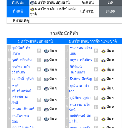
ทีมชนะ
มหาวิทยาลัยปทุมธานี
คะแนน
2:0
มหาวิทยาลัยการกีฬาแห่ง
ทีมแพ้
แต้มรวม
84:66
ชาติ
หมายเหตุ
รายชื่อนักกีฬา
มหาวิทยาลัยปทุมธานี
มหาวิทยาลัยการกีฬาแห่งชาติ
วุฒินันท์ คำ
ชนายุทธ สร้าง
13
11
ทีม ก
ทีม ก
เสนาะ
ไธสง
10
1
รุสดี หลีเหร็ม
ทีม ก
จตุพร ตลึงจิตร
ทีม ก
วรภัทร แก้ว
จิติวัฒน์
7
7
ทีม ก
ทีม ก
ธวัชวิเศษ
สงวนแก้ว
1
14
เลอศักดิ์ กุรัมย์
ทีม ข
ธีรภัทร ดีเจริญ
ทีม ข
พงศ์
พุฒินาท คำ
9
10
ทีม ข
ทีม ข
รพี เพิ่มทรัพย์
เภา
ธวัชชัย คง
15
ภูมิภัทร ภูสง่า
ทีม ข
4
ทีม ข
ภักดี
ทนุธรรม มโน
9
ทีม ค
2
ธนพล เส้งนนท์
ทีม ค
รัตน์
ธนวัตร ขุน
จักกิติกรณ์ อัป
5
4
ทีม ค
ทีม ค
นิคม
มาโน
อณาวิล สุขวัล
2