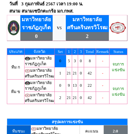
วันที่ 3 กุมภาพันธ์ 2567 เวลา 19:00 น.
สนาม สนามเซปักตะกร้อ มก.กพส.
มหาวิทยาลัย
มหาวิทยาลัย
ราชภัฏภูเก็ต
ศรีนครินทรวิโรฒ
VS
0
2
ประเภท
จังหวัด
Set
1
2
3
Total
Remark
Status
มหาวิทยาลัย
0
5
3
0
8
-
ราชภัฏภูเก็ต
จบการ
ทีม ก
แข่งขัน
มหาวิทยาลัย
1
21
21
0
42
-
ศรีนครินทรวิโรฒ
มหาวิทยาลัย
0
9
13
0
22
-
ราชภัฏภูเก็ต
จบการ
ทีม ข
แข่งขัน
มหาวิทยาลัย
2
21
21
0
42
-
ศรีนครินทรวิโรฒ
สรุปผลการแข่งขัน
มหาวิทยาลัย
ทีมชนะ
คะแนน
2:0