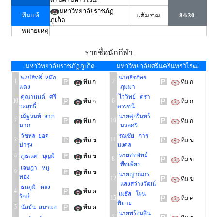
ศรีนครินทรวิโรฒ
มหาวิทยาลัยราชภัฏ
ทีมแพ้
แต้มรวม
84:30
ภูเก็ต
หมายเหตุ
รายชื่อนักกีฬา
มหาวิทยาลัยราชภัฏภูเก็ต
มหาวิทยาลัยศรีนครินทรวิโรฒ
พงษ์สิทธิ์ หมึก
นายธีรภัทร
1
7
ทีม ก
ทีม ก
แดง
ภุมมา
คุณานนต์ ศรี
ไววิทย์ ตรา
10
6
ทีม ก
ทีม ก
วะสุทธิ์
ดรรชนี
ณัฐนนท์ ลาภ
นายศุกรินทร์
2
10
ทีม ก
ทีม ก
มาก
นวลศรี
วัชพล ยอด
รณชัย การ
3
11
ทีม ข
ทีม ข
บำรุง
มงคล
นายสหพัทธ์
8
ภูธเนศ บุญมี
ทีม ข
8
ทีม ข
พืชเพียร
เจษฎา หนู
9
ทีม ข
นายญาณกร
ทอง
12
ทีม ข
แสงสว่างวัฒน์
ธนภูมิ หลง
4
ทีม ค
เมธัส โผน
รักษ์
15
ทีม ค
พิมาย
5
นัสมัน สมาแอ
ทีม ค
นายพร้อมสิน