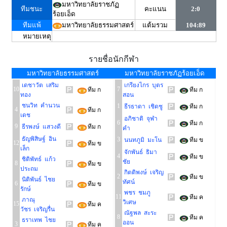
มหาวิทยาลัยราชภัฏ
ทีมชนะ
คะแนน
2:0
ร้อยเอ็ด
ทีมแพ้
มหาวิทยาลัยธรรมศาสตร์
แต้มรวม
104:89
หมายเหตุ
รายชื่อนักกีฬา
มหาวิทยาลัยธรรมศาสตร์
มหาวิทยาลัยราชภัฏร้อยเอ็ด
เดชาวัต เสริม
เกรียงไกร บุตร
10
7
ทีม ก
ทีม ก
ทอง
สอน
ชนวิท คำนวน
1
ธีรธาดา เชิดชู
ทีม ก
4
ทีม ก
เดช
อภิชาติ จุฬา
6
ทีม ก
9
ธีรพงษ์ แสวงดี
ทีม ก
คำ
ธัญพิสิษฐ์ อิน
3
นนทภูมิ มะโน
ทีม ข
12
ทีม ข
เล็ก
จักพันธ์ ธิมา
4
ทีม ข
ชิติพัทธ์ แก้ว
ชัย
8
ทีม ข
ประถม
กิตติพงษ์ เจริญ
2
ทีม ข
นิติพันธ์ ไชย
ทัศน์
6
ทีม ข
รักษ์
พชร ชมภู
11
ทีม ค
ภาณุ
วิเศษ
15
ทีม ค
วัชร เจริญรื่น
ณัฐพล สะระ
8
ทีม ค
ธราเทพ ไชย
ออน
3
ทีม ค