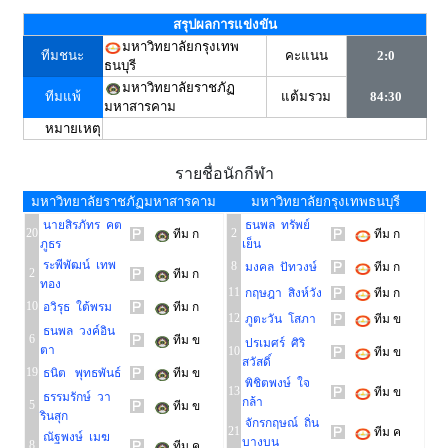
สรุปผลการแข่งขัน
มหาวิทยาลัยกรุงเทพ
ทีมชนะ
คะแนน
2:0
ธนบุรี
มหาวิทยาลัยราชภัฏ
ทีมแพ้
แต้มรวม
84:30
มหาสารคาม
หมายเหตุ
รายชื่อนักกีฬา
มหาวิทยาลัยราชภัฏมหาสารคาม
มหาวิทยาลัยกรุงเทพธนบุรี
นายสิรภัทร คต
ธนพล ทรัพย์
20
2
ทีม ก
ทีม ก
ภูธร
เย็น
ระพีพัฒน์ เทพ
8
มงคล ปัทวงษ์
ทีม ก
2
ทีม ก
ทอง
11
กฤษฎา สิงห์วัง
ทีม ก
10
อวิรุธ ใต้พรม
ทีม ก
12
ภูตะวัน โสภา
ทีม ข
ธนพล วงค์อิน
6
ทีม ข
ปรเมศร์ ศิริ
ตา
10
ทีม ข
สวัสดิ์
19
ธนิต พุทธพันธ์
ทีม ข
พิชิตพงษ์ ใจ
13
ทีม ข
ธรรมรักษ์ วา
กล้า
5
ทีม ข
รินสุก
จักรกฤษณ์ ถิ่น
21
ทีม ค
ณัฐพงษ์ เมฆ
บางบน
8
ทีม ค