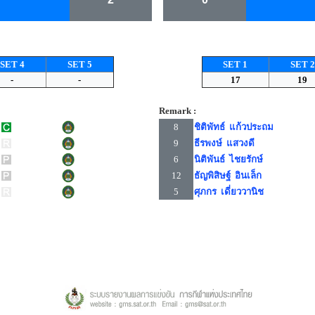
SET 4
SET 5
SET 1
SET 2
-
-
17
19
Remark :
8
ชิติพัทธ์ แก้วประถม
9
ธีรพงษ์ แสวงดี
6
นิติพันธ์ ไชยรักษ์
12
ธัญพิสิษฐ์ อินเล็ก
5
ศุภกร เดี่ยววานิช