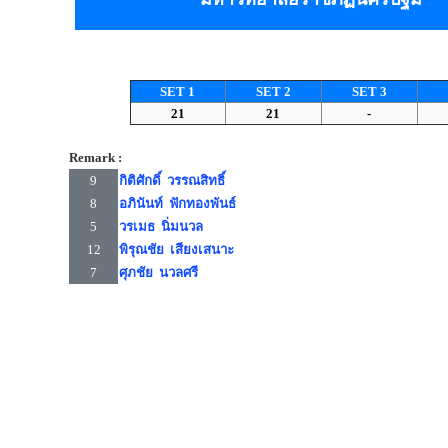
SET 1
SET 2
SET 3
21
21
-
Remark :
9
กิติศักดิ์ วรรณสิทธิ์
8
อภินันท์ ฟักทองพันธ์
5
วรเมธ นิ่มนวล
12
พิรุณชัย เสียงเสนาะ
7
ศุภชัย นวลศรี