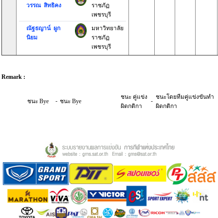
วรรณ สิทธิคง
ราชภัฏ
เพชรบุรี
ณัฐธญาน์ ผูก
มหาวิทยาลัย
นิยม
ราชภัฏ
เพชรบุรี
Remark :
ชนะ คู่แข่ง
ชนะโดยทีมคู่แข่งขันทำ
-
-
ชนะ Bye
ชนะ Bye
ผิดกติกา
ผิดกติกา