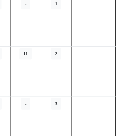
-
1
11
2
-
3