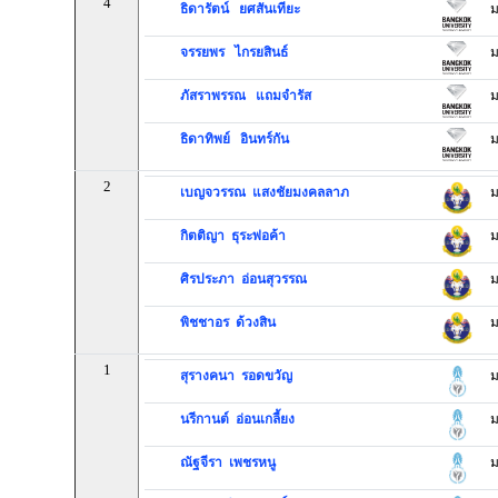
4
ธิดารัตน์ ยศสันเทียะ
ม
จรรยพร ไกรยสินธ์
ม
ภัสราพรรณ แถมจำรัส
ม
ธิดาทิพย์ อินทร์กัน
ม
2
เบญจวรรณ แสงชัยมงคลลาภ
ม
กิตติญา ธุระพ่อค้า
ม
ศิรประภา อ่อนสุวรรณ
ม
พิชชาอร ด้วงสิน
ม
1
สุรางคนา รอดขวัญ
ม
นรีกานต์ อ่อนเกลี้ยง
ม
ณัฐจีรา เพชรหนู
ม