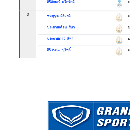
สิรีลักษณ์ ศรีสวัสดิ์
ม
3
ชมภูนุช ศิริวงค์
ม
ประกายเดือน สีหา
ม
ประกายดาว สีหา
ม
สิริวรรณ บุโพธิ์
ม