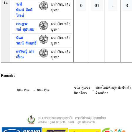
14
ระพี
มหาวิทยาลัย
0
01
-
3
พัฒน์ อัคคี
บูรพา
โรจน์
เจษฎาภ
มหาวิทยาลัย
รณ์ สุบันชม
บูรพา
นันท
มหาวิทยาลัย
วัฒน์ สัมฤทธิ์
บูรพา
กรวิชญ์ เก้า
มหาวิทยาลัย
เอี้ยน
บูรพา
Remark :
ชนะ คู่แข่ง
ชนะโดยทีมคู่แข่งขันทำ
-
-
ชนะ Bye
ชนะ Bye
ผิดกติกา
ผิดกติกา