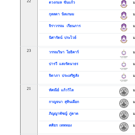
22
ดวงกมล ขันแก้ว
ม
กุลลดา นิลเกษม
ม
จิราวรรณ เรียนภาร
ม
นิศารัตน์ ประไวย์
ม
23
วรรณวิษา โยธิคาร์
ม
ปารวี แสงรัตนาธร
ม
จิดาภา ประเสริฐสัง
ม
21
ทัศณีย์ แก้ววิไล
ม
กาญจนา สุทินเผือก
ม
ภิญญาพัชญ์ ภู่ดาด
ม
ศศิธร เทพทอง
ม