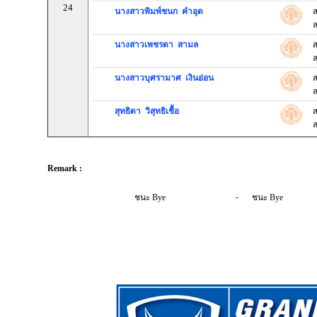
24
นางสาวพิมพ์ชนก คำอุด
ส
ล
นางสาวเพชรดา สามล
ส
ล
นางสาวบุศรามาศ เงินอ่อน
ส
ล
สุทธิดา วิสุทธิเชื้อ
ส
ล
Remark :
-
ชนะ Bye
ชนะ Bye