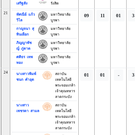
เสริฐสัง
รังสิต
21
ทัศณีย์ แก้ว
มหาวิทยาลัย
09
11
01
3
วิไล
บูรพา
กาญจนา สุ
มหาวิทยาลัย
ทินเผือก
บูรพา
ภิญญาพัช
มหาวิทยาลัย
ญ์ ภู่ดาด
บูรพา
ศศิธร เทพ
มหาวิทยาลัย
ทอง
บูรพา
24
นางสาวพิมพ์
สถาบัน
01
01
-
3
ชนก คำอุด
เทคโนโลยี
พระจอมเกล้า
เจ้าคุณทหาร
ลาดกระบัง
นางสาว
สถาบัน
เพชรดา สามล
เทคโนโลยี
พระจอมเกล้า
เจ้าคุณทหาร
ลาดกระบัง