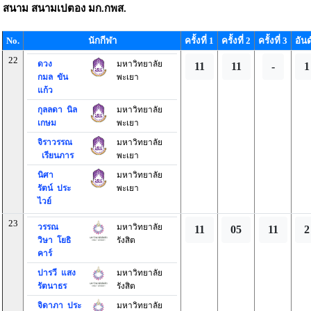
สนาม
สนามเปตอง มก.กพส.
No.
นักกีฬา
ครั้งที่ 1
ครั้งที่ 2
ครั้งที่ 3
อันด
22
ดวง
มหาวิทยาลัย
11
11
-
1
กมล ขัน
พะเยา
แก้ว
กุลลดา นิล
มหาวิทยาลัย
เกษม
พะเยา
จิราวรรณ
มหาวิทยาลัย
เรียนภาร
พะเยา
นิศา
มหาวิทยาลัย
รัตน์ ประ
พะเยา
ไวย์
23
วรรณ
มหาวิทยาลัย
11
05
11
2
วิษา โยธิ
รังสิต
คาร์
ปารวี แสง
มหาวิทยาลัย
รัตนาธร
รังสิต
จิดาภา ประ
มหาวิทยาลัย