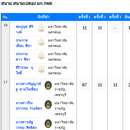
สนาม
สนามเปตอง มก.กพส.
No.
นักกีฬา
ครั้งที่ 1
ครั้งที่ 2
ครั้งที่ 3
อัน
18
ชมภูนุช ศิริ
มหาวิทยาลัย
11
11
-
วงค์
นครพนม
ประกาย
มหาวิทยาลัย
เดือน สีหา
นครพนม
ประกาย
มหาวิทยาลัย
ดาว สีหา
นครพนม
สิริวรรณ บุ
มหาวิทยาลัย
โพธิ์
นครพนม
17
นางสาวกัญญาณั
มหาวิทยาลัย
07
11
11
ฐ ตามใจเพื่อน
ราชภัฏ
เพชรบุรี
นางสาวปิ่น
มหาวิทยาลัย
ปรากรม ร่วมจิตร
ราชภัฏ
เพชรบุรี
นางสาวณัฐ
มหาวิทยาลัย
วรรณ สิทธิคง
ราชภัฏ