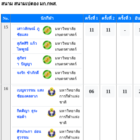
สนาม
สนามเปตอง มก.กพส.
No.
นักกีฬา
ครั้งที่ 1
ครั้งที่ 2
ครั้งที่ 3
อัน
15
เสาวลักษณ์ ภู
มหาวิทยาลัย
11
11
-
ชัยแสง
เกษตรศาสตร์
สุภัคสิริ แก้ว
มหาวิทยาลัย
ไพฑูรย์
เกษตรศาสตร์
สุภัทร
มหาวิทยาลัย
า ปัญญา
เกษตรศาสตร์
จงรัก ขำภักดี
มหาวิทยาลัย
เกษตรศาสตร์
16
เบญจวรรณ แสง
มหาวิทยาลัย
06
11
11
ชัยมงคลลาภ
การกีฬาแห่ง
ชาติ
กิตติญา ธุระ
มหาวิทยาลัย
พ่อค้า
การกีฬาแห่ง
ชาติ
ศิรประภา อ่อน
มหาวิทยาลัย
สุวรรณ
การกีฬาแห่ง