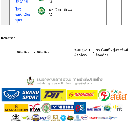
ไพรภักดี
โจ้
ไพริ
มหาวิทยาลัยแม่
นทร์ เจียร
โจ้
บุตร
Remark :
ชนะ คู่แข่ง
ชนะโดยทีมคู่แข่งขัน
-
-
ชนะ Bye
ชนะ Bye
ผิดกติกา
ผิดกติกา