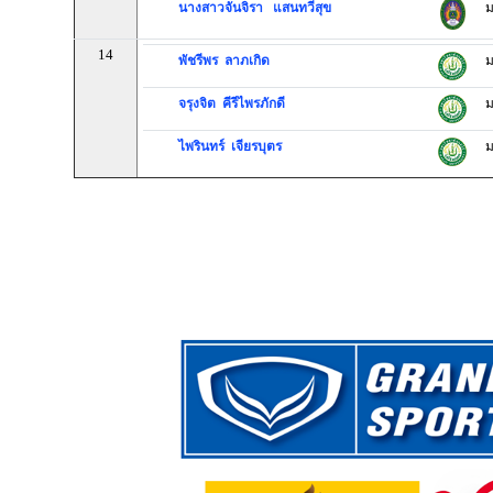
นางสาวจันจิรา แสนทวีสุข
ม
14
พัชรีพร ลาภเกิด
ม
จรุงจิต คีรีไพรภักดี
ม
ไพรินทร์ เจียรบุตร
ม