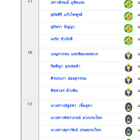
15
เสาวลักษณ์ ภูชัยแสง
ม
สุภัคสิริ แก้วไพฑูรย์
ม
สุภัทรา ปัญญา
ม
จงรัก ขำภักดี
ม
16
เบญจวรรณ แสงชัยมงคลลาภ
ม
กิตติญา ธุระพ่อค้า
ม
ศิรประภา อ่อนสุวรรณ
ม
พิชชาอร ด้วงสิน
ม
13
นางสาวณัฐธชา เข็มอุทา
ม
นางสาวพัชราภรณ์ ลาภกระโทก
ม
นางสาวศุภารัตน์ ปรอยกระโทก
ม