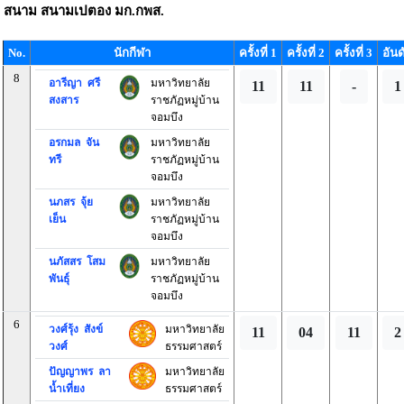
สนาม
สนามเปตอง มก.กพส.
No.
นักกีฬา
ครั้งที่ 1
ครั้งที่ 2
ครั้งที่ 3
อันด
8
อารีญา ศรี
มหาวิทยาลัย
11
11
-
1
สงสาร
ราชภัฏหมู่บ้าน
จอมบึง
อรกมล จัน
มหาวิทยาลัย
ทรี
ราชภัฏหมู่บ้าน
จอมบึง
นภสร จุ้ย
มหาวิทยาลัย
เย็น
ราชภัฏหมู่บ้าน
จอมบึง
นภัสสร โสม
มหาวิทยาลัย
พันธุ์
ราชภัฏหมู่บ้าน
จอมบึง
6
วงศ์รุ้ง สังข์
มหาวิทยาลัย
11
04
11
2
วงศ์
ธรรมศาสตร์
ปัญญาพร ลา
มหาวิทยาลัย
น้ำเที่ยง
ธรรมศาสตร์