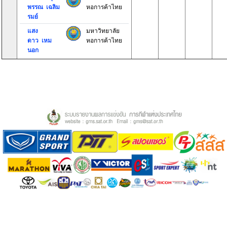
พรรณ เฉลิม
หอการค้าไทย
รมย์
แสง
มหาวิทยาลัย
ดาว เหม
หอการค้าไทย
นอก