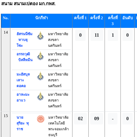
สนาม
สนามเปตอง มก.กพส.
No.
นักกีฬา
ครั้งที่ 1
ครั้งที่ 2
ครั้งที่
อันดับ
3
14
ฮัสรนนีซัม
มหาวิทยาลัย
0
11
1
0
หาบยุ
สงขลา
โซะ
นครินทร์
อรรถวุฒิ
มหาวิทยาลัย
บิสลีหมีน
สงขลา
นครินทร์
มะฮัสบุล
มหาวิทยาลัย
เลาะ
สงขลา
ดอคอ
นครินทร์
อาหะมะ
มหาวิทยาลัย
อาแว
สงขลา
นครินทร์
15
นาย
มหาวิทยาลัย
02
09
-
0
สุริยะ ทุ
เทคโนโลยี
ราช
พระจอมเกล้า
ธนบุรี