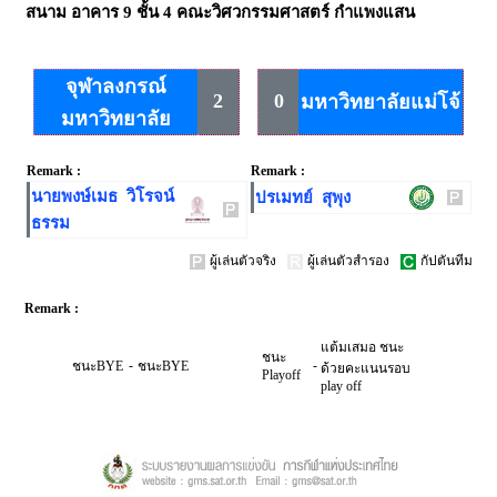
สนาม
อาคาร 9 ชั้น 4 คณะวิศวกรรมศาสตร์ กำแพงแสน
จุฬาลงกรณ์
2
0
มหาวิทยาลัยแม่โจ้
มหาวิทยาลัย
Remark :
Remark :
นายพงษ์เมธ วิโรจน์
ปรเมทย์ สุพุง
ธรรม
ผู้เล่นตัวจริง
ผู้เล่นตัวสำรอง
กัปตันทีม
Remark :
แต้มเสมอ ชนะ
ชนะ
-
-
ชนะBYE
ชนะBYE
ด้วยคะแนนรอบ
Playoff
play off