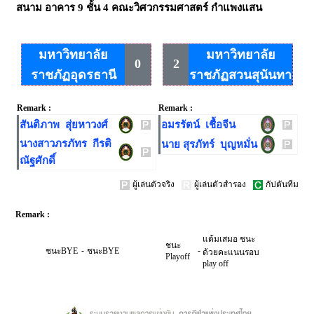
สนาม
อาคาร 9 ชั้น 4 คณะวิศวกรรมศาสตร์ กำแพงแสน
มหาวิทยาลัย
มหาวิทยาลัย
0
2
ราชภัฏอุดรธานี
ราชภัฏสวนสุนันทา
Remark :
Remark :
สันติภาพ สุ่ยหาวงศ์
อมรรัตน์ เชื้อจีน
นางสาวภรภัทร กีรติ
นาย สุรภัทร์ บุญหมั่น
ณัฐศักดิ์
ผู้เล่นตัวจริง
ผู้เล่นตัวสำรอง
กัปตันทีม
Remark :
แต้มเสมอ ชนะ
ชนะ
-
-
ชนะBYE
ชนะBYE
ด้วยคะแนนรอบ
Playoff
play off