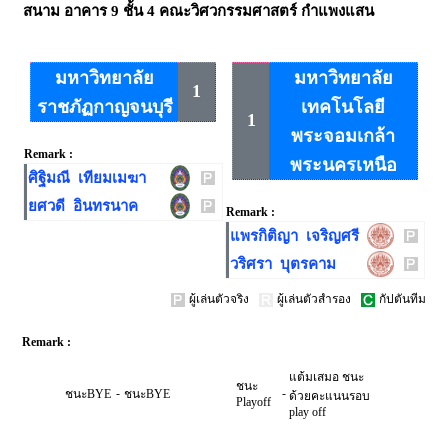
สนาม
อาคาร 9 ชั้น 4 คณะวิศวกรรมศาสตร์ กำแพงแสน
มหาวิทยาลัย
มหาวิทยาลัย
1
ราชภัฏกาญจนบุรี
เทคโนโลยี
1
พระจอมเกล้า
Remark :
พระนครเหนือ
ศิฐิมณี เทียมเมฆา
ยศวดี อินทรนาค
Remark :
แพรกิติญา เจริญศรี
วริศรา บุตรคาม
ผู้เล่นตัวจริง
ผู้เล่นตัวสำรอง
กัปตันทีม
Remark :
แต้มเสมอ ชนะ
ชนะ
-
-
ชนะBYE
ชนะBYE
ด้วยคะแนนรอบ
Playoff
play off