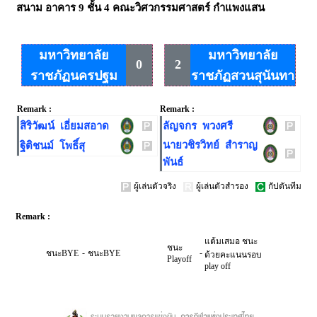
สนาม
อาคาร 9 ชั้น 4 คณะวิศวกรรมศาสตร์ กำแพงแสน
มหาวิทยาลัย
มหาวิทยาลัย
0
2
ราชภัฏนครปฐม
ราชภัฏสวนสุนันทา
Remark :
Remark :
สิริวัฒน์ เอี่ยมสอาด
ลัญจกร พวงศรี
นายวชิรวิทย์ สำราญ
ฐิติชนม์ โพธิ์สุ
พันธ์
ผู้เล่นตัวจริง
ผู้เล่นตัวสำรอง
กัปตันทีม
Remark :
แต้มเสมอ ชนะ
ชนะ
-
-
ชนะBYE
ชนะBYE
ด้วยคะแนนรอบ
Playoff
play off