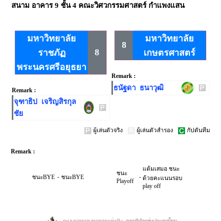
สนาม
อาคาร 9 ชั้น 4 คณะวิศวกรรมศาสตร์ กำแพงแสน
มหาวิทยาลัย
มหาวิทยาลัย
8
8
ราชภัฏ
เกษตรศาสตร์
พระนครศรีอยุธยา
Remark :
ธนัฐดา ธนาวุฒิ
Remark :
จุฑาธิป เจริญสิรกุล
ชัย
ผู้เล่นตัวจริง
ผู้เล่นตัวสำรอง
กัปตันทีม
Remark :
แต้มเสมอ ชนะ
ชนะ
-
-
ชนะBYE
ชนะBYE
ด้วยคะแนนรอบ
Playoff
play off