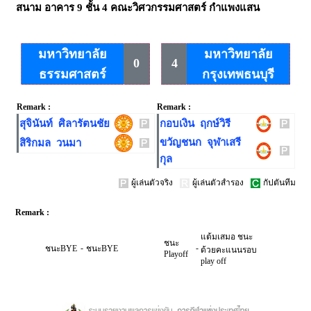
สนาม
อาคาร 9 ชั้น 4 คณะวิศวกรรมศาสตร์ กำแพงแสน
มหาวิทยาลัย
มหาวิทยาลัย
0
4
ธรรมศาสตร์
กรุงเทพธนบุรี
Remark :
Remark :
สุจินันท์ ศิลารัตนชัย
กอบเงิน ฤกษ์วิรี
ขวัญชนก จุฬาเสรี
สิริกมล วนมา
กุล
ผู้เล่นตัวจริง
ผู้เล่นตัวสำรอง
กัปตันทีม
Remark :
แต้มเสมอ ชนะ
ชนะ
-
-
ชนะBYE
ชนะBYE
ด้วยคะแนนรอบ
Playoff
play off