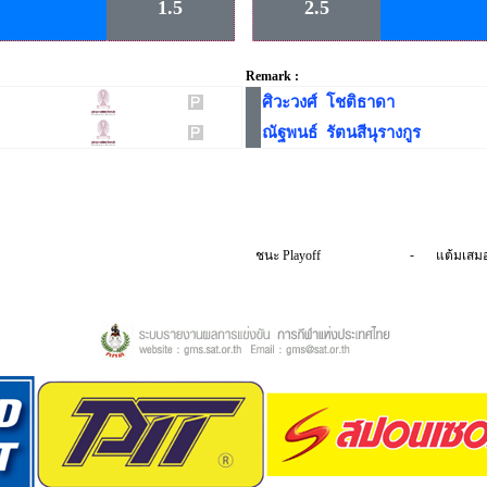
1.5
2.5
Remark :
ศิวะวงศ์ โชติธาดา
ณัฐพนธ์ รัตนสีนุรางกูร
-
ชนะ Playoff
แต้มเสม