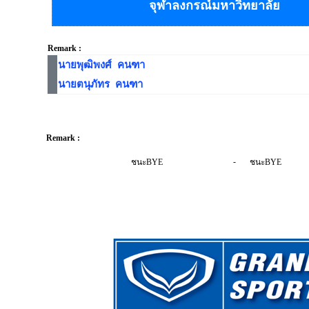
จุฬาลงกรณ์มหาวิทยาลัย
Remark :
นายพุฒิพงศ์ คนฑา
นายตนุภัทร คนฑา
Remark :
-
ชนะBYE
ชนะBYE