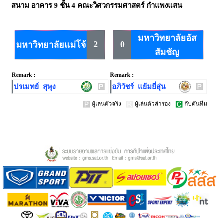
สนาม
อาคาร 9 ชั้น 4 คณะวิศวกรรมศาสตร์ กำแพงแสน
มหาวิทยาลัยอัส
2
0
มหาวิทยาลัยแม่โจ้
สัมชัญ
Remark :
Remark :
ปรเมทย์ สุพุง
อภิวัชร์ แย้มยี่สุ่น
ผู้เล่นตัวจริง
ผู้เล่นตัวสำรอง
กัปตันทีม