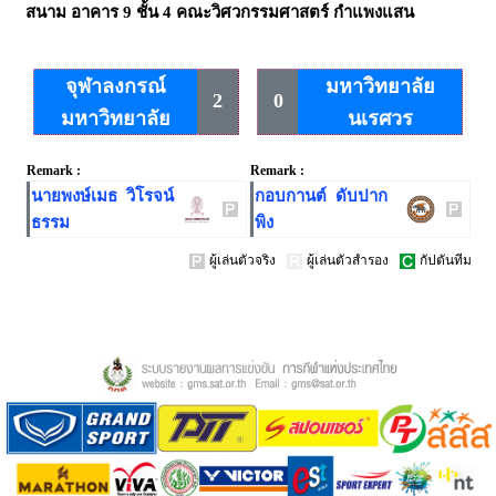
สนาม
อาคาร 9 ชั้น 4 คณะวิศวกรรมศาสตร์ กำแพงแสน
จุฬาลงกรณ์
มหาวิทยาลัย
2
0
มหาวิทยาลัย
นเรศวร
Remark :
Remark :
นายพงษ์เมธ วิโรจน์
กอบกานต์ ดับปาก
ธรรม
พิง
ผู้เล่นตัวจริง
ผู้เล่นตัวสำรอง
กัปตันทีม