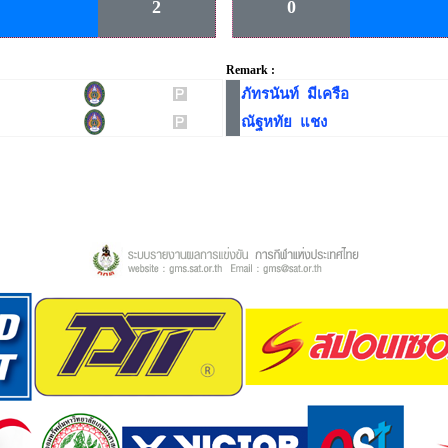
2
0
Remark :
ภัทรนันท์ มีเครือ
ณัฐหทัย แชง