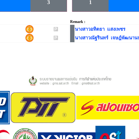
3
1
Remark :
นางสาวอทิตยา แสงเพชร
นางสาวณัฐรินทร์ เจษฎ์พัฒนาน