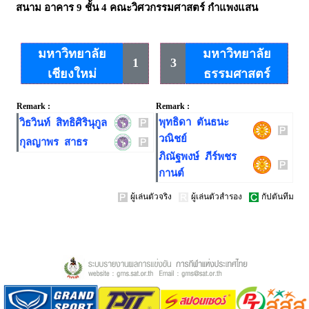
สนาม
อาคาร 9 ชั้น 4 คณะวิศวกรรมศาสตร์ กำแพงแสน
มหาวิทยาลัย
มหาวิทยาลัย
1
3
เชียงใหม่
ธรรมศาสตร์
Remark :
Remark :
พุทธิดา ตันธนะ
วิธวินท์ สิทธิศิรินุกูล
วณิชย์
กุลญาพร สาธร
ภิณัฐพงษ์ ภีร์พชร
กานต์
ผู้เล่นตัวจริง
ผู้เล่นตัวสำรอง
กัปตันทีม