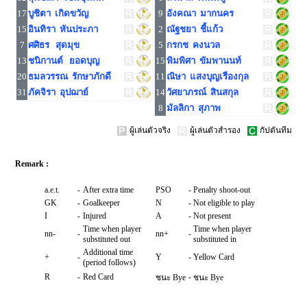
17
บูชิตา เกิดขวัญ
9
อังคณา มากนคร
15
อินทิรา หันประภา
2
ณัฐชยา ชี้แก้ว
7
ศศิธร สุดมุข
5
กรกช คงนวล
13
ชนิกานต์ ยอดบุญ
15
พิมพิศา ขัมพานนท์
20
ธมลวรรณ รักษาภักดี
11
ณิษา แสงบุญเรืองกุล
31
ภัคจิรา อุปฌาย์
14
วัศยาภรณ์ สินสกุล
8
มัลลิกา สุภาพ
ผู้เล่นตัวจริง
ผู้เล่นตัวสำรอง
กัปตันทีม
Remark :
a.e.t.
-
After extra time
PSO
-
Penalty shoot-out
GK
-
Goalkeeper
N
-
Not eligible to play
I
-
Injured
A
-
Not present
Time when player
Time when player
nn-
-
nn+
-
substituted out
substituted in
Additional time
+
-
Y
-
Yellow Card
(period follows)
R
-
Red Card
-
ชนะ Bye
ชนะ Bye