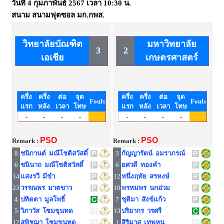
วันที่
4 กุมภาพันธ์ 2567
เวลา
10:30 น.
สนาม
สนามฟุตซอล มก.กพส.
วิทยาลัยบัณฑิต
มหาวิทยาลัย
3
2
เอเชีย
เกษตรศาสตร์
ครึ่ง
ครึ่ง
ต่อ
จุด
ครึ่ง
ครึ่ง
ต่อ
จุด
Fouls
Fouls
แรก
หลัง
เวลา
โทษ
แรก
หลัง
เวลา
โทษ
-
-
-
-
-
-
-
-
-
-
-
-
PSO
PSO
Remark :
Remark :
8
ชนิกานต์ มณีโชติสวัสดิ์
3
กัญญารัตน์ อมราภรณ์
6
ชนินาถ มณีโชติสวัสดิ์
6
ยศวดี ทองคำ
14
แสงรวี มีขำ
12
หนึ่งฤทัย สรหงษ์
23
วรรณพร มาตขาว
10
พรหมพร นกอ่วม
4
ปทิตตา มูลโพธิ์
7
ชุติมา สังข์แก้ว
5
วิภาวัส โซมขุนทด
13
ปริยากร วรศรี
12
สุพิชฌา โซมขุนทด
1
สิริมาส เทพหนู