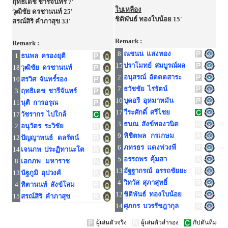
ฤทธิเดช ชารีจันทร์ 7'
ใบเหลือง
วุฒิชัย ดรชานนท์ 25'
ชิติพันธ์ ทองใบน้อย 15'
สรณ์สิริ คำภาสุข 33'
Remark :
Remark :
8
ณชนน แสงทอง
1
ธนพล ครองยุติ
15
ปราโมทย์ สมบูรณ์ผล
18
วุฒิชัย ดรชานนท์
2
อนุสรณ์ อัตตตสาระ
10
สรวิศ จันทร๋์รอง
7
ธวัชชัย ไร่รัตน์
3
ฤทธิเดช ชารีจันทร์
10
บุคอรี อุหมาหมัน
11
นุติ การอรุณ
17
วีระศักดิ์ ศรีไชย
17
วัชรากร ไปใกล้
3
ธนณ สังข์ทองวนิต
2
อนุวัตร ระวิชัย
9
พิชิตพล กรเกษม
12
ปัญญาพนธ์ ดลรัตน์
6
ภทรธร แดงพ่วงพี
14
เจนภพ ประฏิทานะโต
5
อรรถพร คุ้มสา
8
เอกภพ มหาราช
13
อัฐฐากรณ์ อรรถชัยยะ
13
นัฐภูมิ อุปวงศ์
4
วิทวัส สุภาสุทธิ์
4
ทิตานนท์ สังข์โสม
12
ชิติพันธ์ ทองใบน้อย
15
สรณ์สิริ คำภาสุข
14
ศุภกร บวรรัชฎากุล
ผู้เล่นตัวจริง
ผู้เล่นตัวสำรอง
กัปตันทีม