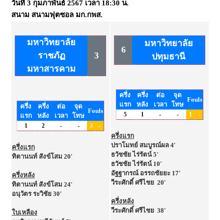
วันที่
3 กุมภาพันธ์ 2567
เวลา
18:30 น.
สนาม
สนามฟุตซอล มก.กพส.
มหาวิทยาลัย
มหาวิทยาลัย
6
ราชภัฏ
3
ปทุมธานี
มหาสารคาม
ครึ่ง
ครึ่ง
ต่อ
จุด
Fouls
แรก
หลัง
เวลา
โทษ
ครึ่ง
ครึ่ง
ต่อ
จุด
Fouls
5
1
-
-
1
-
แรก
หลัง
เวลา
โทษ
1
2
-
-
3
-
ครึ่งแรก
ปราโมทย์ สมบูรณ์ผล 4'
ครึ่งแรก
ธวัชชัย ไร่รัตน์ 5'
ทิตานนท์ สังข์โสม 20'
ธวัชชัย ไร่รัตน์ 10'
อัฐฐากรณ์ อรรถชัยยะ 17'
ครึ่งหลัง
วีระศักดิ์ ศรีไชย 20'
ทิตานนท์ สังข์โสม 24'
อนุวัตร ระวิชัย 30'
ครึ่งหลัง
วีระศักดิ์ ศรีไชย 38'
ใบเหลือง