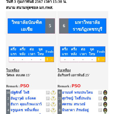
วันที่
3 กุมภาพันธ์ 2567
เวลา
15:30 น.
สนาม
สนามฟุตซอล มก.กพส.
วิทยาลัยบัณฑิต
มหาวิทยาลัย
5
6
เอเชีย
ราชภัฏเพชรบุรี
ครึ่ง
ครึ่ง
ต่อ
จุด
ครึ่ง
ครึ่ง
ต่อ
จุด
Fouls
Fouls
แรก
หลัง
เวลา
โทษ
แรก
หลัง
เวลา
โทษ
-
-
-
-
1
-
-
-
-
-
1
-
ใบเหลือง
ใบเหลือง
วัศพล สงเสด 15'
อัมรินทร์ เอกาพันธ์ 25'
PSO
PSO
Remark :
Remark :
16
ณัฐศักดิ์ โพธิ
6
อานนท์ พรมประโคน
2
อัษฎาวุฒิ แจ้งคต
21
ศุกวิชญ์ โพธิ์ประมัน
1
ธันวา คุยแก้วพะเนาว์
7
ศตรรม สระวงษ์
4
จรูญเดช หมื่นเที่ยง
8
มินธาดา ภิรมย์อยู่