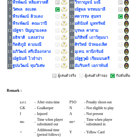
14
พีรพัฒน์ หลิมสวาสดิ์
40
วีรกาญจน์ มณี
7
วัศพล สงเสด
88
ณัฐพล พรหมมาลี
9
พีระพัฒน์ ผิวแดง
12
ศตวรรษ สุนทร
6
พีระพัฒน์ คณะวาปี
14
อดินันท์ มูลทรัพย์
12
ณัฐชา ปัญญามงคล
24
บุรพล คาสาม
3
อธิชาติ แสงสว่าง
39
อภิสิทธิ์ เถาว์ทุมมา
10
กิตติภูมิ ดวงมณี
10
ศิรวิทย์ บัวทองเลิศ
13
อภิวัฒน์ ศรีเมืองกลาง
4
อุเทน ทานีกรัมย์
5
ณัฐนันท์ ไวจำปา
20
ณัฐฐวุฒิ เรียมมนตรี
17
ฐปนวัฒน์ ทุมวิเศษ
19
อัมรินทร์ เอกาพันธ์
ผู้เล่นตัวจริง
ผู้เล่นตัวสำรอง
กัปตันทีม
Remark :
a.e.t.
-
After extra time
PSO
-
Penalty shoot-out
GK
-
Goalkeeper
N
-
Not eligible to play
I
-
Injured
A
-
Not present
Time when player
Time when player
nn-
-
nn+
-
substituted out
substituted in
Additional time
+
-
Y
-
Yellow Card
(period follows)