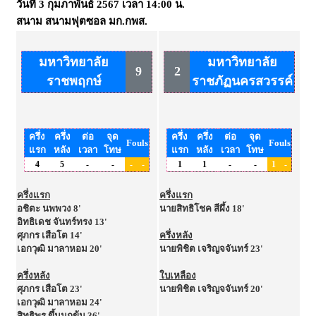
วันที่
3 กุมภาพันธ์ 2567
เวลา
14:00 น.
สนาม
สนามฟุตซอล มก.กพส.
มหาวิทยาลัย
มหาวิทยาลัย
9
2
ราชพฤกษ์
ราชภัฏนครสวรรค์
ครึ่ง
ครึ่ง
ต่อ
จุด
ครึ่ง
ครึ่ง
ต่อ
จุด
Fouls
Fouls
แรก
หลัง
เวลา
โทษ
แรก
หลัง
เวลา
โทษ
4
5
-
-
-
-
1
1
-
-
1
-
ครึ่งแรก
ครึ่งแรก
อชิตะ นพพวง 8'
นายสิทธิโชค สีผึ้ง 18'
อิทธิเดช จันทร์ทรง 13'
ศุภกร เสือโต 14'
ครึ่งหลัง
เอกวุฒิ มาลาหอม 20'
นายพิชิต เจริญจจันทร์ 23'
ครึ่งหลัง
ใบเหลือง
ศุภกร เสือโต 23'
นายพิชิต เจริญจจันทร์ 20'
เอกวุฒิ มาลาหอม 24'
สิทธิพร ขึ้นนกขุ้ม 36'