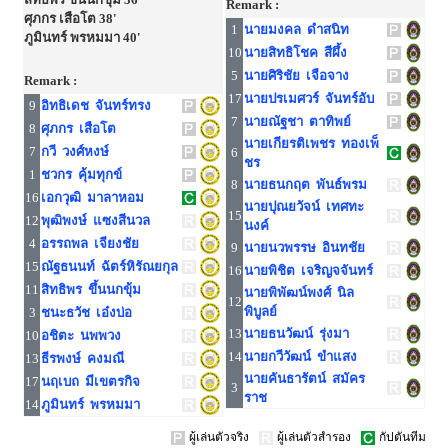
Remark :
ศุภกร เสือโต 38'
1
นายมงคล ดำสนิท
ภูมินทร์ พรหมมา 40'
10
นายสิทธิโชค สีผึ้ง
5
นายศิริชัย เจือจาง
Remark :
17
นายปรเมศวร์ จันทร์อับ
9
อิทธิเดช จันทร์ทรง
7
นายณัฐชา ตาทิพย์
8
ศุภกร เสือโต
นายเกียรติเพชร ทองเพ็
7
กวี วงศ์หงษ์
6
ชร
1
ชวกร คุ้มทุกข์
8
นายธนกฤต พันธ์พรม
16
เอกวุฒิ มาลาหอม
นายปุณยวัจน์ เทศทะ
15
12
พุฒิพงษ์ แซงสีนวล
นงค์
4
อรรถพล เจียงชัย
9
นายนวพรรษ อินทชัย
15
ณัฐธนนท์ ฉัตร์หิรัณยกุล
16
นายพิชิต เจริญจจันทร์
11
สิทธิพร ขึ้นนกขุ้ม
นายพิพัฒน์พงศ์ นิล
12
พิบูลย์
3
ชนะธวัช เอ๋งบ่อ
13
นายธนวัฒน์ รุ่งมา
10
อชิตะ นพพวง
14
นายกวีวัฒน์ ขำแสง
13
ธีรพงษ์ คงมณี
นายคันธารัตน์ สมัคร
17
นฤเบถ มีเขตรกิจ
3
ราช
14
ภูมินทร์ พรหมมา
ผู้เล่นตัวจริง
ผู้เล่นตัวสำรอง
กัปตันทีม