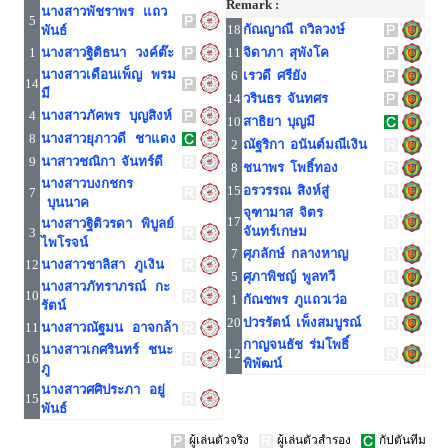
Remark :
นางสาวพัชราพร แถว
5
18
กัณญาณี ถวิลวงษ์
พันธ์
1
นางสาวฐิติธนา วงค์ต๊ะ
11
จิดาภา สุพังโค
นางสาวเดือนเพ็ญ พรม
6
เรวดี ศรียัง
14
มี
14
วรินธร จันทศร
4
นางสาวภัคพร บุญสิงห์
10
สาธิยา บุญมี
8
นางสาวยุภาวดี ชาแดง
2
ณัฐริกา อนันต์มณีเงิน
9
นาสาวชณิกา จันทร์ดี
8
ชนาพร โพธิ์ทอง
นางสาวบงกชกร
15
อรวรรณ สิงห์สู่
7
บุนนาค
จุฑามาส จิตร
17
นางสาวฐิติวรดา พิบูลย์
จันทร์เกษม
3
ไพโรจน์
7
ศุภลักษ์ กลางหาญ
12
นางสาวชาลิสา ภูเงิน
5
ศุภาพิชญ์ พูลทวี
นางสาวภัทราภรณ์ กะ
10
1
กัณชพร ภูแถวเว่อ
รัตน์
20
ปวรรัตน์ เพ็งสมบูรณ์
11
นางสาวณัฐมน อาจกล้า
กาญจนธัช ร่มโพธิ์
นางสาวเกศรินทร์ ชนะ
12
16
พิพัฒน์
ภู
นางสาวศศิประภา อยู่
15
พันธ์
ผู้เล่นตัวจริง
ผู้เล่นตัวสำรอง
กัปตันทีม