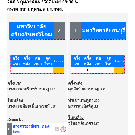
วันที่
3 กุมภาพันธ์ 2567
เวลา
09:30 น.
สนาม
สนามฟุตซอล มก.กพส.
มหาวิทยาลัย
2
1
มหาวิทยาลัยธนบุรี
ศรีนครินทรวิโรฒ
ครึ่ง
ครึ่ง
ต่อ
จุด
ครึ่ง
ครึ่ง
ต่อ
จุด
Fouls
Fouls
แรก
หลัง
เวลา
โทษ
แรก
หลัง
เวลา
โทษ
1
-
-
-
1
-
-
1
-
-
1
-
ครึ่งแรก
ครึ่งหลัง
นางสาวเกศรินทร์ ชนะภู 11'
ศุภลักษ์ กลางหาญ 33'
ใบเหลือง
ทำเข้าประตูตัวเอง
นางสาวเดือนเพ็ญ พรมมี 38'
อรวรรณ สิงห์สู่ 33'
ใบเหลือง
Remark :
วรินธร จันทศร 18'
นางสาวอรณิชา ทอง
17
ย้อย