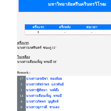
มหาวิทยาลัยศรีนครินทรวิโรฒ
ครึ่งแรก
ครึ่งหลัง
ต่อเวลา
1
-
-
ครึ่งแรก
นางสาวเกศรินทร์ ชนะภู 11'
ใบเหลือง
นางสาวเดือนเพ็ญ พรมมี 38'
Remark :
17
นางสาวอรณิชา ทองย้อย
5
นางสาวพัชราพร แถวพันธ์
1
นางสาวฐิติธนา วงค์ต๊ะ
14
นางสาวเดือนเพ็ญ พรมมี
4
นางสาวภัคพร บุญสิงห์
8
นางสาวยุภาวดี ชาแดง