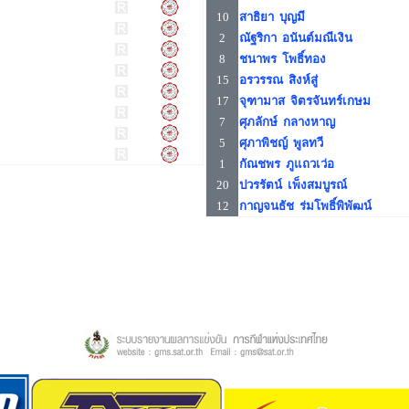
10
สาธิยา บุญมี
2
ณัฐริกา อนันต์มณีเงิน
8
ชนาพร โพธิ์ทอง
15
อรวรรณ สิงห์สู่
17
จุฑามาส จิตรจันทร์เกษม
7
ศุภลักษ์ กลางหาญ
5
ศุภาพิชญ์ พูลทวี
1
กัณชพร ภูแถวเว่อ
20
ปวรรัตน์ เพ็งสมบูรณ์
12
กาญจนธัช ร่มโพธิ์พิพัฒน์