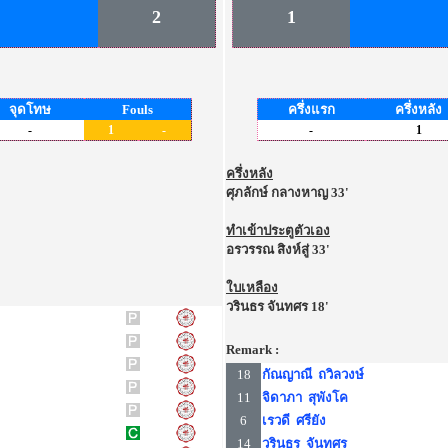
2
1
จุดโทษ
Fouls
ครึ่งแรก
ครึ่งหลัง
-
1
-
-
1
ครึ่งหลัง
ศุภลักษ์ กลางหาญ 33'
ทำเข้าประตูตัวเอง
อรวรรณ สิงห์สู่ 33'
ใบเหลือง
วรินธร จันทศร 18'
Remark :
18
กัณญาณี ถวิลวงษ์
11
จิดาภา สุพังโค
6
เรวดี ศรียัง
14
วรินธร จันทศร