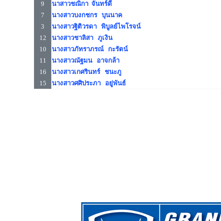
9
นาสาวชณิกา จันทร์ดี
7
นางสาวบงกชกร บุนนาค
3
นางสาวฐิติวรดา พิบูลย์ไพโรจน์
12
นางสาวชาลิสา ภูเงิน
10
นางสาวภัทราภรณ์ กะรัตน์
11
นางสาวณัฐมน อาจกล้า
16
นางสาวเกศรินทร์ ชนะภู
15
นางสาวศศิประภา อยู่พันธ์