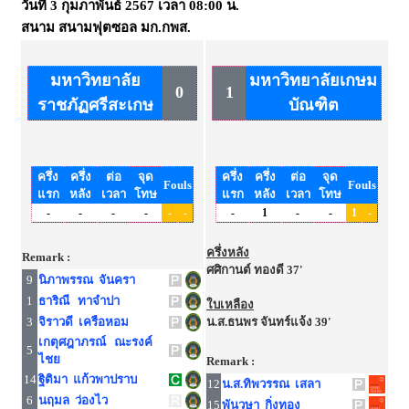
วันที่
3 กุมภาพันธ์ 2567
เวลา
08:00 น.
สนาม
สนามฟุตซอล มก.กพส.
มหาวิทยาลัย
มหาวิทยาลัยเกษม
0
1
ราชภัฏศรีสะเกษ
บัณฑิต
ครึ่ง
ครึ่ง
ต่อ
จุด
ครึ่ง
ครึ่ง
ต่อ
จุด
Fouls
Fouls
แรก
หลัง
เวลา
โทษ
แรก
หลัง
เวลา
โทษ
-
-
-
-
-
-
-
1
-
-
1
-
ครึ่งหลัง
Remark :
ศศิกานต์ ทองดี 37'
9
นิภาพรรณ จันครา
1
ธาริณี ทาจำปา
ใบเหลือง
3
จิราวดี เครือหอม
น.ส.ธนพร จันทร์แจ้ง 39'
เกตุศฎาภรณ์ ณะรงค์
5
ไชย
Remark :
14
ฐิติมา แก้วพาปราบ
12
น.ส.ทิพวรรณ เสลา
6
นฤมล ว่องไว
15
พันวษา กิ่งทอง