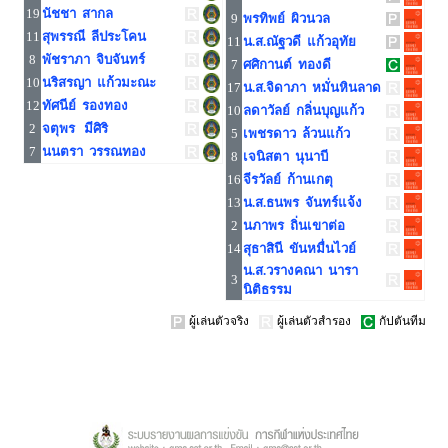
19
นัชชา สากล
9
พรทิพย์ ผิวนวล
11
สุพรรณี ลีประโคน
11
น.ส.ณัฐวดี แก้วอุทัย
8
พัชราภา จิบจันทร์
7
ศศิกานต์ ทองดี
10
นริสรญา แก้วมะณะ
17
น.ส.จิดาภา หมั่นหินลาด
12
ทัศนีย์ รองทอง
10
ลดาวัลย์ กลิ่นบุญแก้ว
2
จตุพร มีศิริ
5
เพชรดาว ล้วนแก้ว
7
นนตรา วรรณทอง
8
เจนิสตา นุนาบี
16
จีรวัลย์ ก้านเกตุ
13
น.ส.ธนพร จันทร์แจ้ง
2
นภาพร ถิ่นเขาต่อ
14
สุธาสินี ขันหมื่นไวย์
น.ส.วรางคณา นารา
3
นิติธรรม
ผู้เล่นตัวจริง
ผู้เล่นตัวสำรอง
กัปตันทีม