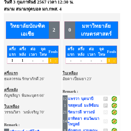
วันที่
3 กุมภาพันธ์ 2567
เวลา
12:30 น.
สนาม
สนามฟุตบอล มก.กพส. 4
วิทยาลัยบัณฑิต
มหาวิทยาลัย
2
0
เอเชีย
เกษตรศาสตร์
ครึ่ง
ครึ่ง
ต่อ
จุด
ครึ่ง
ครึ่ง
ต่อ
จุด
Fouls
Fouls
แรก
หลัง
เวลา
โทษ
แรก
หลัง
เวลา
โทษ
1
1
-
-
1
-
-
-
-
-
1
-
ครึ่งแรก
ใบเหลือง
ธมลวรรณ รักษาภักดี 26'
อัยดา เปี่ยมยา 23'
ครึ่งหลัง
Remark :
กัญชลิญา พิมพะบุตร 66'
12
แพรวา นุดนาบี
1
รสสุคนธ์ มะลิซ้อน
ใบเหลือง
วรรณวิสา วงษ์เจริญ 70'
21
รัตนาวลี หาวงษ์
อาทิตยา ตนวัฒนา
14
ไพบูลย์
Remark :
9
ธัญชนก งามคณะ