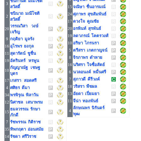
ชนิกานต์ มณีโชติ
3
สวัสดิ์
15
จณิษา ชื่นอารมณ์
ชนินาถ มณีโชติ
24
ศุภาพร สุขสัมพันธ์
2
สวัสดิ์
17
ดวงใจ คูณชัย
วรรณวิสา วงษ์
20
อรพินท์ สุรพันธ์
20
เจริญ
19
ลดาภรณ์ โคตรวงศ์
9
กฤติยา มูลรัง
10
อริษา ไกรนรา
16
อุไรพร ยงกุล
5
ตรีสรา เกตกาญจน์
11
สุดารัตน์ ชูชื่น
8
จิรภาพร ดำหาย
19
อัครินทร์ หรพูน
16
นริศรา ใจซื่อสัตย์
กัญญาณัฐ เชษฐ
10
6
นวลอนงค์ หมื่นศรี
บุตร
7
สุภาวดี คีรีวงค์
17
เกสรา สอดศรี
18
วริสรา พืชผล
4
ศศิธร ดีมา
13
อัยดา เปี่ยมยา
34
พรพิรุณ พิลาวัน
11
จีน่า ทองพันธ์
12
นิศาชล เสนาพรม
ลักษณพร นิรันดร์
ธมลวรรณ รักษา
4
15
พุฒ
ภักดี
7
รัชพรรณ กิติราช
35
ทิพกฤตา อ่อนสมัย
14
รัชดา ศรีวิราช