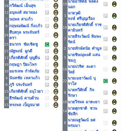
นายอาทิตย์ พลดง
19
18
กวีพัฒน์ เย็นสุข
นอก
12
อนุพงศ์ สมาทอง
นายวุฒิ
3
พงษ์ ศรีบุญเรือง
2
นฤพล สาแก้ว
นายเกียรติศักดิ์ ราช
6
กฤษณพัฒน์ กิ่งแก้ว
18
คามินทร์
สืบสกุล พระจันทร์
24
นายธีระวัฒน์ พิมพะ
ตรา
7
รัตน์
25
ธนากร ชัยเชิดชู
2
นายทักษ์ดนัย คำมูล
21
ณัฐพงษ์ ผูกดี
นายชิษณุพงศ์ แสน
5
11
เกี่ยรติศักดิ์ บุญยืน
ชมภู
19
กฤษฎา ปิยะไพร
นายปวริศ ละดา
16
10
อมรเทพ กำจัดภัย
วัลย์
4
นันทชัย เหลาแก้ว
นายเมธาวัฒน์ บุ
22
ราโส
9
ภูริ ประจันทร์
นายทวีศักดิ์ กิจ
23
เกียรติศักดิ์ อนุไวยา
9
รักษา
20
ธีรพัฒน์ ดาบด้วน
10
นายวีรพล มาตะยา
15
ทรงพล เบ็ญจมาศ
นายศุภชาติ ชวน
14
ชัยลึก
นายณฐวัฒน์ ยศ
8
พรมมา