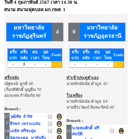
วันที่
4 กุมภาพันธ์ 2567
เวลา
14.30 น.
สนาม
สนามฟุตบอล มก.กพส. 1
มหาวิทยาลัย
มหาวิทยาลัย
4
0
ราชภัฏสุรินทร์
ราชภัฏอุดรธานี
ครึ่ง
ครึ่ง
ต่อ
จุด
ครึ่ง
ครึ่ง
ต่อ
จุด
Fouls
Fouls
แรก
หลัง
เวลา
โทษ
แรก
หลัง
เวลา
โทษ
-
3
-
-
-
-
-
-
-
-
2
-
ครึ่งหลัง
ทำเข้าประตูตัวเอง
ณัฐพงษ์ ผูกดี 48'
นายทักษ์ดนัย คำมูล 45'
เกี่ยรติศักดิ์ บุญยืน 70'
อมรเทพ กำจัดภัย 90'
ใบเหลือง
นายทักษ์ดนัย คำมูล 64'
นายธีระวัฒน์ พิมพะรัตน์ 46'
Remark :
17
วุฒิชัย จำรัส
Remark :
7
ธีรพร เพราะแสน
นายสมศักดิ์ ศรี
14
เมธัส ศรีชะอุ่ม
12
สมบัติ
1
ฉัตรมงคล นาทันรีบ