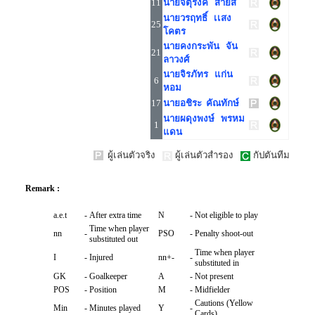
11
นายจตุรงค์ สายสี
นายวรฤทธิ์ เเสง
25
โคตร
นายคงกระพัน จัน
21
ลาวงศ์
นายจิรภัทร แก่น
6
หอม
17
นายอชิระ คัณทักษ์
นายผดุงพงษ์ พรหม
1
แดน
ผู้เล่นตัวจริง
ผู้เล่นตัวสำรอง
กัปตันทีม
Remark :
a.e.t
-
After extra time
N
-
Not eligible to play
Time when player
nn
-
PSO
-
Penalty shoot-out
substituted out
Time when player
I
-
Injured
nn+-
-
substituted in
GK
-
Goalkeeper
A
-
Not present
POS
-
Position
M
-
Midfielder
Cautions (Yellow
Min
-
Minutes played
Y
-
Cards)