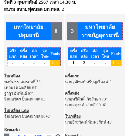
วันที่
3 กุมภาพันธ์ 2567
เวลา
14.30 น.
สนาม
สนามฟุตบอล มก.กพส. 2
มหาวิทยาลัย
มหาวิทยาลัย
0
3
ปทุมธานี
ราชภัฏอุดรธานี
ครึ่ง
ครึ่ง
ต่อ
จุด
ครึ่ง
ครึ่ง
ต่อ
จุด
Fouls
Fouls
แรก
หลัง
เวลา
โทษ
แรก
หลัง
เวลา
โทษ
-
-
-
-
4
-
1
2
-
-
1
-
ใบเหลือง
ครึ่งแรก
พงษ์ศธร สมรฤทธิ์ 53'
นายวุฒิพงษ์ ศรีบุญเรือง 41'
เทวพรต มะลิลัย 64'
ฐากูร อัมพันธ์ 67'
ครึ่งหลัง
จิณณวัตร ปั้นคณาผล 83'
นายทวีศักดิ์ กิจรักษา 73'
นายจตุรงค์ สายสี 90+6'
ใบเหลือง-แดง
จิณณวัตร ปั้นคณาผล 90+2'
ใบเหลือง
นายธีระวัฒน์ พิมพะรัตน์ 45'
Remark :
Remark :