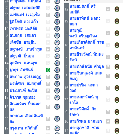
24
ภานุวัฒน์ สมบัติดี
นายสมศักดิ์ ศรี
7
ณัฐพล เเสนสมบัติ
12
สมบัติ
20
เมฆินทร์ เเวอุเซ็ง
นายอาทิตย์ พลดง
19
4
ฐิติโชติ ดวงแก้ว
นอก
10
เทวพรต มะลิลัย
นายวุฒิ
3
9
ธนกฤต เสนลา
พงษ์ ศรีบุญเรือง
3
เลิศชัย อายุยืน
นายเกียรติศักดิ์ ราช
18
คามินทร์
5
ณฐพงษ์ เกษจำรุณ
นายธีระวัฒน์ พิมพะ
13
ณัฐวุฒิ ปิ่นมุข
7
รัตน์
14
จุลจักร แสนสุข
2
นายทักษ์ดนัย คำมูล
8
ฐากูร อัมพันธ์
นายชิษณุพงศ์ แสน
5
21
สหภาพ สุวรรณกูฎ
ชมภู
2
พงษ์ศธร สมรฤทธิ์
นายปวริศ ละดา
16
11
ประมณฑ์ จะปิน
วัลย์
นายเมธาวัฒน์ บุ
18
จิรภาส ขุนทอง
22
ราโส
จิณณวัตร ปั้นคณา
16
นายทวีศักดิ์ กิจ
ผล
9
รักษา
กฤษณะ เลือดสันเที
22
10
นายวีรพล มาตะยา
ยะ
นายศุภชาติ ชวน
17
กรุงเทพ ฉวีภักดิ์
14
ชัยลึก