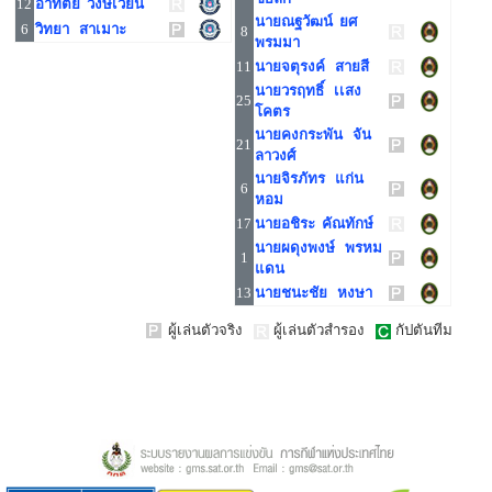
12
อาทิตย์ วงษ์เวียน
นายณฐวัฒน์ ยศ
6
วิทยา สาเมาะ
8
พรมมา
11
นายจตุรงค์ สายสี
นายวรฤทธิ์ เเสง
25
โคตร
นายคงกระพัน จัน
21
ลาวงศ์
นายจิรภัทร แก่น
6
หอม
17
นายอชิระ คัณทักษ์
นายผดุงพงษ์ พรหม
1
แดน
13
นายชนะชัย หงษา
ผู้เล่นตัวจริง
ผู้เล่นตัวสำรอง
กัปตันทีม