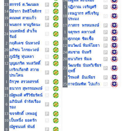
14
ณัฐพล สังข์ทอง
23
สกรรจ์ ต.วัฒนผล
5
ปฏิภาณ เจริญศรี
14
ปีย์รกา อิทธิโชติกร
เจษฎากร ศร๊เจริญ
10
19
คณพศ สายแก้ว
ประมง
11
พนธกร หาญรัตนะ
17
ภาสกร พรหมหงษ์
นนทพัทธ์ สำเร็จ
1
จตุรพร คหาวงศ์
24
รัมย์
19
ศุภกฤต ชิดเชื้อ
2
กฤติเดช นันทวงษ์
12
ธนวัฒน์ พิมพ์โยธา
20
อภิชน ไกรยะวงษ์
24
สมชาย จันทรี
17
ภูณิรัฐ หุ่นหลา
20
ธนาภัทร พิมล
12
บุญยภริต ทะสวัสดิ์
วัฒนชัย นันทวิเชียร
23
เกริกเกียรติ สวาย
ฤทธิ์
7
ประโคน
7
วีรพงศ์ อ้นเพียร
1
ถิรวุฑ สรวลสรรค์
25
กาจบัณฑิต โปแก้ว
18
ธนากร สุพรรณพงษ์
21
ณัฐพงศ์ ศรีวิชัยรัตน์
อภินันท์ จำรัสเรือง
6
รอง
13
ขจรศักดิ์ เทพอยู่
10
เป็นหนึ่ง ยอดรัก
ณัฐชนนท์ พันธ์
9