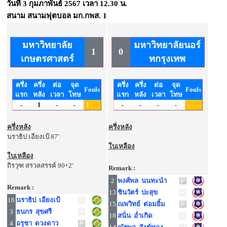
วันที่
3 กุมภาพันธ์ 2567
เวลา
12.30 น.
สนาม
สนามฟุตบอล มก.กพส. 1
มหาวิทยาลัย
มหาวิทยาลัยนอร์
1
0
เกษตรศาสตร์
ทกรุงเทพ
ครึ่ง
ครึ่ง
ต่อ
จุด
ครึ่ง
ครึ่ง
ต่อ
จุด
Fouls
Fouls
แรก
หลัง
เวลา
โทษ
แรก
หลัง
เวลา
โทษ
-
1
-
-
1
-
-
-
-
-
-
-
ครึ่งหลัง
ครึ่งหลัง
นราธิป เอียงเป้ 87'
ใบเหลือง
ใบเหลือง
ถิรวุฑ สรวลสรรค์ 90+2'
Remark :
2
พงศ์พล นนทะนำ
Remark :
13
ชินวัตร์ ปะสุข
16
นราธิป เอียงเป้
15
ณพวิทย์ ต่อมยิ้ม
3
ธนกร สุขศรี
18
สนั่น อ่ำเกิด
4
อรุชา ดวงดาว