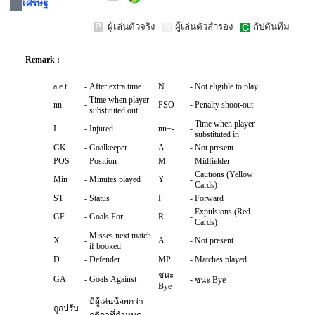
เศรษฐ
ผู้เล่นตัวจริง
ผู้เล่นตัวสำรอง
กัปตันทีม
Remark :
a.e.t
-
After extra time
N
-
Not eligible to play
Time when player
nn
-
PSO
-
Penalty shoot-out
substituted out
Time when player
I
-
Injured
nn+-
-
substituted in
GK
-
Goalkeeper
A
-
Not present
POS
-
Position
M
-
Midfielder
Cautions (Yellow
Min
-
Minutes played
Y
-
Cards)
ST
-
Status
F
-
Forward
Expulsions (Red
GF
-
Goals For
R
-
Cards)
Misses next match
X
-
A
-
Not present
if booked
D
-
Defender
MP
-
Matches played
ชนะ
GA
-
Goals Against
-
ชนะ Bye
Bye
มีผู้เล่นน้อยกว่า
ถูกปรับ
-