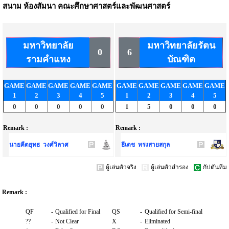
สนาม
ห้องสัมนา คณะศึกษาศาสตร์และพัฒนศาสตร์
มหาวิทยาลัย
มหาวิทยาลัยรัตน
0
6
รามคำแหง
บัณฑิต
GAME
GAME
GAME
GAME
GAME
GAME
GAME
GAME
GAME
GAME
1
2
3
4
5
1
2
3
4
5
0
0
0
0
0
1
5
0
0
0
Remark :
Remark :
นายคีตยุทธ วงศ์วิลาศ
ธีเดช ทรงสายสกุล
ผู้เล่นตัวจริง
ผู้เล่นตัวสำรอง
กัปตันทีม
Remark :
QF
-
Qualified for Final
QS
-
Qualified for Semi-final
??
-
Not Clear
X
-
Eliminated