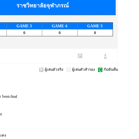
ราชวิทยาลัยจุฬาภรณ์
GAME
3
GAME
4
GAME
5
0
0
0
ผู้เล่นตัวจริง
ผู้เล่นตัวสำรอง
กัปตันทีม
r Semi-final
rt
งแดง