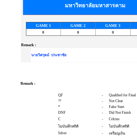
มหาวิทยาลัยมหาสารคาม
GAME
1
GAME
2
GAME
3
0
0
0
Remark :
นายวิศรุตม์ ประชาชัย
Remark :
QF
-
Qualified for Final
??
-
Not Clear
*
-
False Start
DNF
-
Did Not Finish
C
-
Celcius
-
ไม่บันทึกสถิติ
ไม่บันทึกสถิติ
Silver
-
เหรียญเงิน