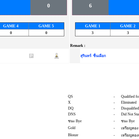
0
6
GAME
4
GAME
5
GAME
1
GAME
2
0
0
3
3
Remark :
สุรินทร์ ชื่นเผือก
QS
-
Qualified fo
X
-
Eliminated
DQ
-
Disqualified
DNS
-
Did Not Sta
-
ชนะ Bye
ชนะ Bye
Gold
-
เหรียญทอง
Blonze
-
เหรียญทอ