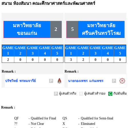
สนาม
ห้องสัมนา คณะศึกษาศาสตร์และพัฒนศาสตร์
มหาวิทยาลัย
มหาวิทยาลัย
2
5
ขอนแก่น
ศรีนครินทรวิโรฒ
GAME
GAME
GAME
GAME
GAME
GAME
GAME
GAME
GAME
GAME
1
2
3
4
5
1
2
3
4
5
2
0
0
0
0
3
2
0
0
0
Remark :
Remark :
ปรัชวิทย์ พรหมจารีย์
นายกองเพชร แก่นเพชร
ผู้เล่นตัวจริง
ผู้เล่นตัวสำรอง
กัปตันทีม
Remark :
QF
-
Qualified for Final
QS
-
Qualified for Semi-final
??
-
Not Clear
X
-
Eliminated