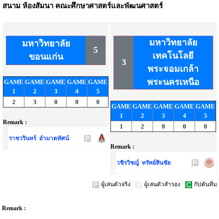
สนาม
ห้องสัมนา คณะศึกษาศาสตร์และพัฒนศาสตร์
มหาวิทยาลัย
มหาวิทยาลัย
5
เทคโนโลยี
ขอนแก่น
3
พระจอมเกล้า
พระนครเหนือ
GAME
GAME
GAME
GAME
GAME
1
2
3
4
5
2
3
0
0
0
GAME
GAME
GAME
GAME
GAME
1
2
3
4
5
Remark :
1
2
0
0
0
ราชวรินทร์ อำมาตทัศน์
Remark :
วชิรวิชญ์ ทรัพย์สินชัย
ผู้เล่นตัวจริง
ผู้เล่นตัวสำรอง
กัปตันทีม
Remark :