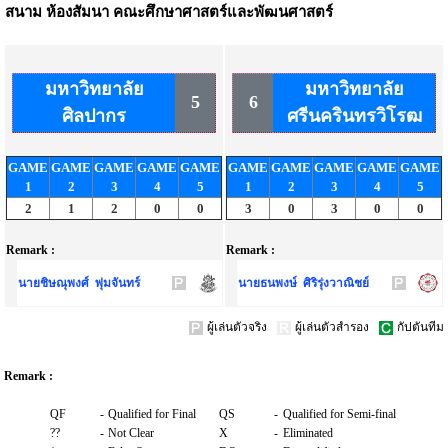
สนาม
ห้องสัมนา คณะศึกษาศาสตร์และพัฒนศาสตร์
มหาวิทยาลัย
มหาวิทยาลัย
5
6
ศิลปากร
ศรีนครินทรวิโรฒ
GAME
GAME
GAME
GAME
GAME
GAME
GAME
GAME
GAME
GAME
1
2
3
4
5
1
2
3
4
5
2
1
2
0
0
3
0
3
0
0
Remark :
Remark :
นายชิษณุพงศ์ พุ่มจันทร์
นายธนพงษ์ ศิริรุ่งวาณิชย์
ผู้เล่นตัวจริง
ผู้เล่นตัวสำรอง
กัปตันทีม
Remark :
QF
-
Qualified for Final
QS
-
Qualified for Semi-final
??
-
Not Clear
X
-
Eliminated