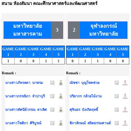
สนาม
ห้องสัมนา คณะศึกษาศาสตร์และพัฒนศาสตร์
มหาวิทยาลัย
จุฬาลงกรณ์
3
2
มหาสารคาม
มหาวิทยาลัย
GAME
GAME
GAME
GAME
GAME
GAME
GAME
GAME
GAME
GAME
1
2
3
4
5
1
2
3
4
5
1
0
0
1
1
0
1
1
0
0
Remark :
Remark :
นางสาวภัทรลดา นาพรม
ณัชชา บุญโชคช่วย
นางสาวกรรณิกา จำปาบุรี
ปริยากร กล้วยไม้งาม
นางสาวทัศนีย์วรรณ ลาเลิศ
ศุจินธร บังเกิดฤทธิ์
นางสาวโชติกา ศิริบูรณ์
สิภาลักษณ์ สถิตธรรมศานต์