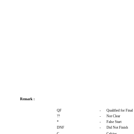
Remark :
QF
-
Qualified for Final
??
-
Not Clear
*
-
False Start
DNF
-
Did Not Finish
C
-
Celcius