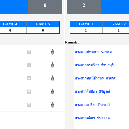
0
2
GAME
4
GAME
5
GAME
1
GAME
2
0
0
1
1
Remark :
นางสาวภัทรลดา นาพรม
นางสาวกรรณิกา จำปาบุรี
นางสาวทัศนีย์วรรณ ลาเลิศ
นางสาวโชติกา ศิริบูรณ์
นางสาวอารียา กิจเทาว์
นางสาวลลิตา ขันสอาด