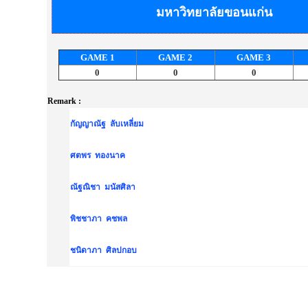
มหาวิทยาลัยขอนแก่น
GAME
1
GAME
2
GAME
3
0
0
0
Remark :
กัญญาณัฐ ลับเหลี่ยม
ศตพร ทองนาค
ณัฐณิชา มนัสศิลา
พิชชาภา คชพล
ชนิดาภา ศิลปกอบ