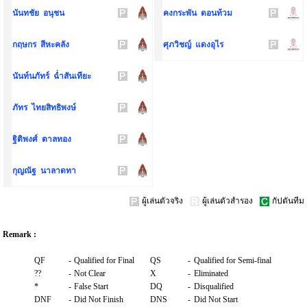
นันทชัย อนุชน
คงกระพัน ดอนท้วม
กฤษกร สีหะคลัง
ศุภวิชญ์ แดงอุไร
นันท์นภัทร์ ฉ่ำสันเทียะ
ภัทร ไทยสิทธิพงษ์
ฐิติพงศ์ ตาลทอง
กุญณัฐ นาลาดทา
ผู้เล่นตัวจริง
ผู้เล่นตัวสำรอง
กัปตันทีม
Remark :
QF
-
Qualified for Final
QS
-
Qualified for Semi-final
??
-
Not Clear
X
-
Eliminated
*
-
False Start
DQ
-
Disqualified
DNF
-
Did Not Finish
DNS
-
Did Not Start