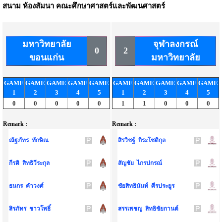
สนาม
ห้องสัมนา คณะศึกษาศาสตร์และพัฒนศาสตร์
มหาวิทยาลัย
จุฬาลงกรณ์
0
2
ขอนแก่น
มหาวิทยาลัย
GAME
GAME
GAME
GAME
GAME
GAME
GAME
GAME
GAME
GAME
1
2
3
4
5
1
2
3
4
5
0
0
0
0
0
1
1
0
0
0
Remark :
Remark :
ณัฐภัทร ทักษิณ
สิรวิชฐ์ ถิระโชติกุล
กีรติ สิทธิวีระกุล
สัญชัย ไกรปกรณ์
ธนกร คำวงศ์
ชัยสิทธินันท์ ศีรประยูร
สิรภัทร ชาวโพธิ์
สรรเพชญ สิทธิชัยกานต์