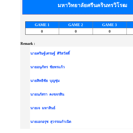
มหาวิทยาลัยศรีนครินทรวิโรฒ
GAME
1
GAME
2
GAME
3
0
0
0
Remark :
นายคริษฐ์เศรษฐ์ ศิริสวัสดิ์
นายอนุภัทร ชัยพรแก้ว
นายสิทธิชัย บุญชุ่ม
นายนภัสรา คงขจรสิน
นายเจ มหาสินธ์
นายเอกอรุช สุวรรณกำเนิด