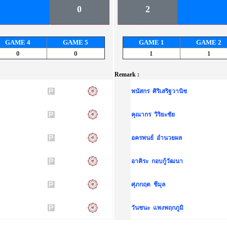
0
2
GAME
4
GAME
5
GAME
1
GAME
2
0
0
1
1
Remark :
พนัสกร ศิริเสริฐวานิช
คุณากร วิริยะชัย
อครพนธ์ อำนวยผล
อาคิระ กอบกู้วัฒนา
ศุภกฤต ชีมุล
วันชนะ แพงพฤกภูมิ